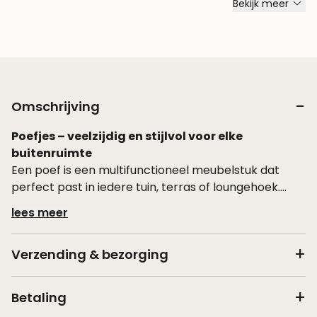
Bekijk meer
Omschrijving
Poefjes – veelzijdig en stijlvol voor elke
buitenruimte
Een poef is een multifunctioneel meubelstuk dat
perfect past in iedere tuin, terras of loungehoek.
Gebruik hem als extra zitplek, een comfortabel
lees meer
voetenbankje, of plaats er een dienblad op om hem
als tafeltje te gebruiken. Dankzij het veelzijdige
Verzending & bezorging
ontwerp is een poef een ideale toevoeging aan je
buitenruimte.
Betaling
Harmonieus design en hoogwaardige