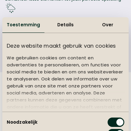
Meer over
modulair
Soltex stof
Toestemming
Details
Over
Luxe uitstraling, verrassend weerbestendig
Meer over
soltex stof
Deze website maakt gebruik van cookies
Gepoedercoat
We gebruiken cookies om content en
Krasvaste afwerking, kleur blijft mooi
advertenties te personaliseren, om functies voor
Meer over
gepoedercoat
social media te bieden en om ons websiteverkeer
te analyseren. Ook delen we informatie over uw
gebruik van onze site met onze partners voor
social media, adverteren en analyse. Deze
partners kunnen deze gegevens combineren met
andere informatie die u aan ze heeft verstrekt of
die ze hebben verzameld op basis van uw gebruik
Toestemmingsselectie
van hun services.
Noodzakelijk