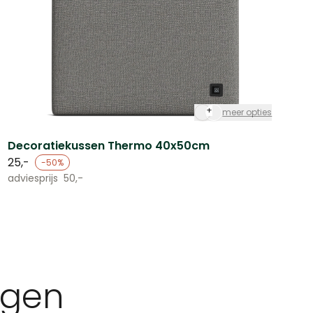
+
meer opties
Decoratiekussen Thermo 40x50cm
25,-
-50%
adviesprijs
50,-
agen