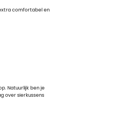
n extra comfortabel en
. Natuurlijk ben je
ag over sierkussens