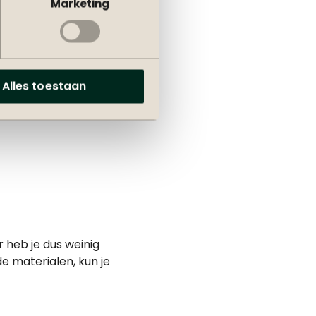
Marketing
op met de hipste
 heeft gehad.
 waardoor je ze ook
Alles toestaan
r heb je dus weinig
e materialen, kun je