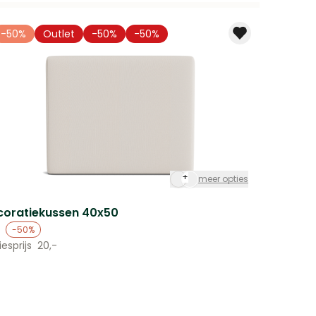
-50%
Outlet
-50%
-50%
+
meer opties
coratiekussen 40x50
-
-50%
esprijs
20,-