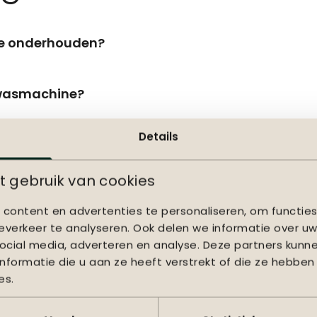
te onderhouden?
 wasmachine?
Details
lekken. Wat nu?
 gebruik van cookies
content en advertenties te personaliseren, om functies
verkeer te analyseren. Ook delen we informatie over uw
ocial media, adverteren en analyse. Deze partners kun
tuin kopen
formatie die u aan ze heeft verstrekt of die ze hebben
es.
nzinnig leuk voor in de tuin. Hiermee geeft je jouw tuinme
rtiment vindt je altijd een sierkussen tuin die perfect bij j