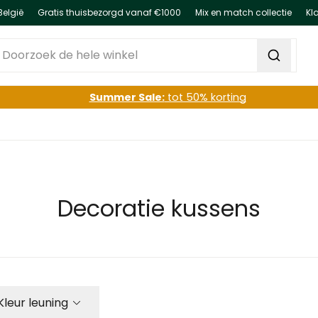
België
Gratis thuisbezorgd vanaf €1000
Mix en match collectie
Kl
oorzoek de hele winkel
Summer Sale:
tot 50% korting
Decoratie kussens
Kleur leuning
filter