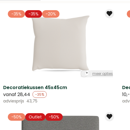
-35%
-35%
-20%
+
meer opties
Decoratiekussen 45x45cm
De
vanaf
28,44
10,
-35%
adviesprijs
43,75
advi
-50%
Outlet
-50%