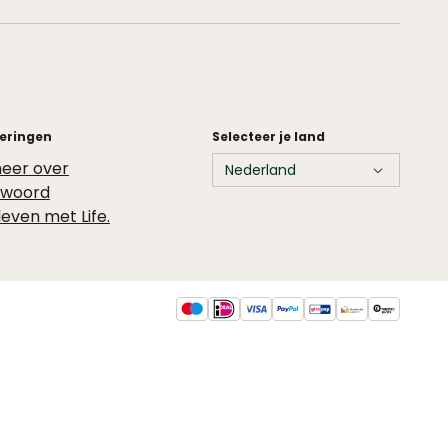
ceringen
Selecteer je land
eer over
twoord
leven met Life.
Maestro
Ideal
Via
Paypal
Giro pay
Thuiswinkel wa
Trusted s