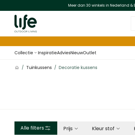
Meer dan 30 winkels in Nederland & 
Ga naar de inhoud
D
Collectie
Inspiratie
Advies
Nieuw
Outlet
/
Tuinkussens
/
Decoratie kussens
Alle filters
Prijs
Kleur stof
filter
filter