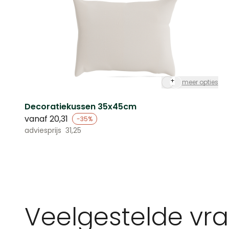
+
meer opties
Decoratiekussen 35x45cm
vanaf
20,31
-35%
adviesprijs
31,25
Veelgestelde vr