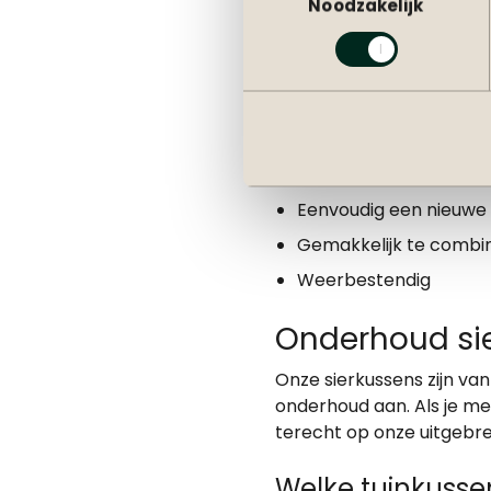
Noodzakelijk
Voordelen sie
Met sierkussens profitee
decoratiekussens. je zult
Daarnaast hebben we een 
kunt gebruiken als een c
Eenvoudig een nieuwe t
Gemakkelijk te combi
Weerbestendig
Onderhoud sie
Onze sierkussens zijn van
onderhoud aan. Als je me
terecht op onze
uitgebr
Welke tuinkussen