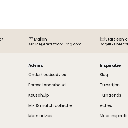
ct
Mailen
Start een 
service@lifeoutdoorliving.com
Dagelijks besch
Advies
Inspiratie
Onderhoudsadvies
Blog
Parasol onderhoud
Tuinstijlen
Keuzehulp
Tuintrends
Mix & match collectie
Acties
Meer advies
Meer inspirati