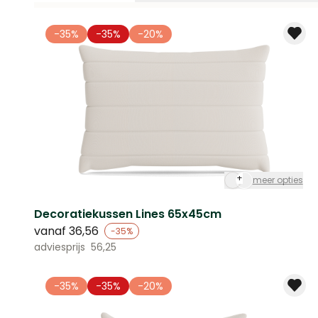
-35%
-35%
-20%
+
meer opties
Decoratiekussen Lines 65x45cm
vanaf
36,56
-35%
adviesprijs
56,25
-35%
-35%
-20%