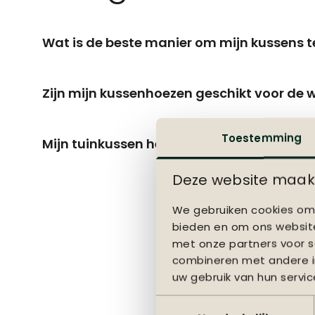
Wat is de beste manier om mijn kussens 
Zijn mijn kussenhoezen geschikt voor de
Toestemming
Mijn tuinkussen heeft weer- of schimmelv
Deze website maakt
We gebruiken cookies om 
bieden en om ons website
met onze partners voor s
Sierkussens 
combineren met andere in
uw gebruik van hun servic
Decoratiekussens zijn waa
touch. Door ons ruime asso
Toestemmingsselectie