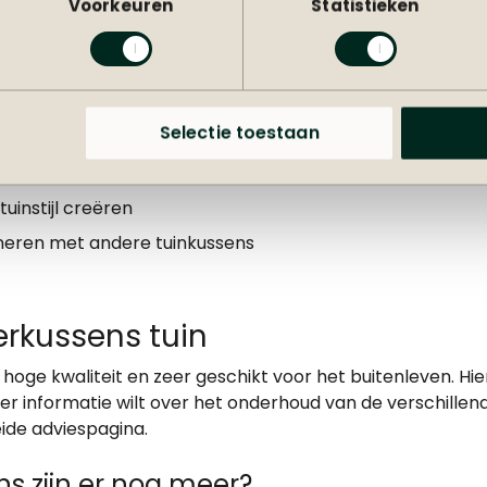
Voorkeuren
Statistieken
rkussens buiten
rt je van verschillende voordelen. Fleur jouw tuinmeubel 
 zien dat het lijkt alsof jouw tuin een volledige make-over
aantal sierkussens in de collectie die stevig aanvoelen,
Selectie toestaan
omfortabel rugkussen.
uinstijl creëren
neren met andere tuinkussens
rkussens tuin
 hoge kwaliteit en zeer geschikt voor het buitenleven. Hie
er informatie wilt over het onderhoud van de verschillend
eide adviespagina
.
s zijn er nog meer?