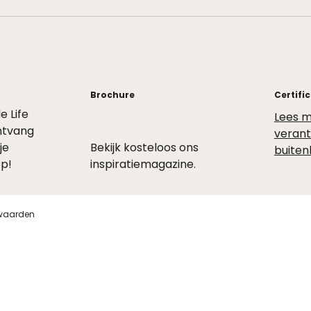
Brochure
Certifi
de Life
Lees m
ntvang
veran
je
Bekijk kosteloos ons
buiten
p!
inspiratiemagazine.
waarden