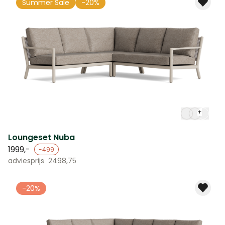
Summer Sale
-20%
+
Loungeset Nuba
1999,-
-499
adviesprijs
2498,75
-20%