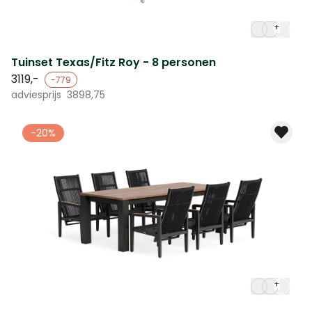
+
Tuinset Texas/Fitz Roy - 8 personen
3119,-
-779
adviesprijs
3898,75
-20%
+