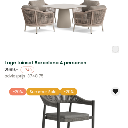
Lage tuinset Barcelona 4 personen
2999,-
-749
adviesprijs
3748,75
-20%
-20%
Summer Sale
-20%