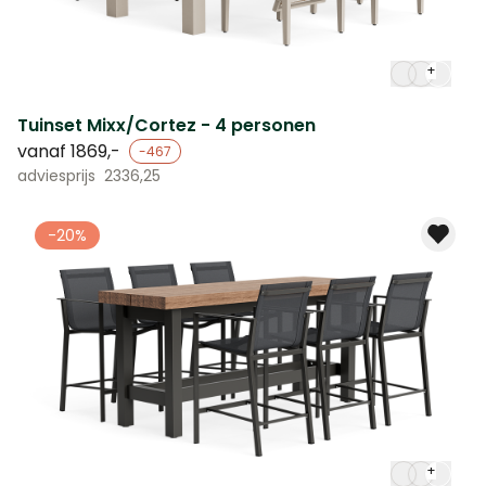
+
Tuinset Mixx/Cortez - 4 personen
vanaf
1869,-
-467
adviesprijs
2336,25
-20%
+