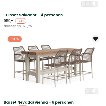
+
Tuinset Salvador - 4 personen
969,-
-242
adviesprijs
1211,25
-20%
+
Barset Nevada/Vienna - 6 personen