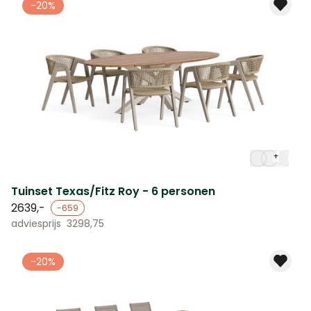
-20%
+
Tuinset Texas/Fitz Roy - 6 personen
2639,-
-659
adviesprijs
3298,75
-20%