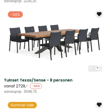
adviesprijs
2236,25
-24%
+
Tuinset Texas/Sense - 8 personen
vanaf
2729,-
-869
adviesprijs
3598,75
-24%
Summer Sale