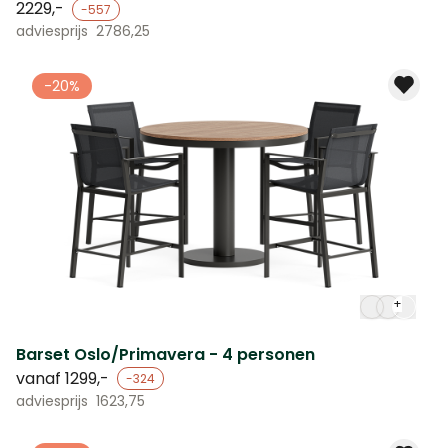
2229,-
-557
adviesprijs
2786,25
-20%
+
Barset Oslo/Primavera - 4 personen
vanaf
1299,-
-324
adviesprijs
1623,75