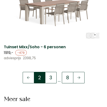
+
Tuinset Mixx/Soho - 6 personen
1919,-
-479
adviesprijs
2398,75
2
3
8
...
U lees momenteel pagina
Pagina
Pagina
Meer sale