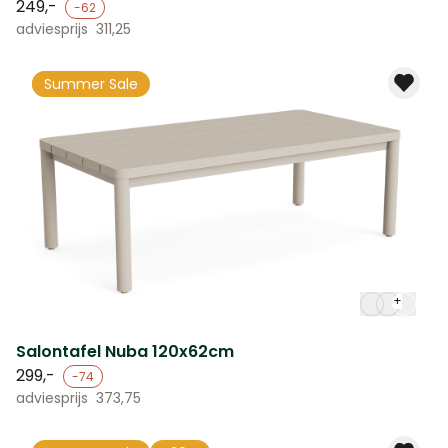
249,-
-62
adviesprijs
311,25
-20%
Summer Sale
+
Salontafel Nuba 120x62cm
299,-
-74
adviesprijs
373,75