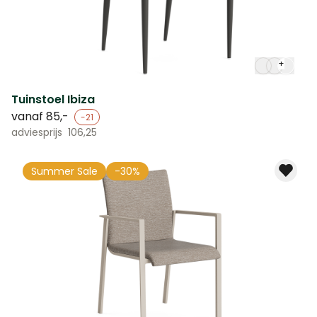
+
Tuinstoel Ibiza
vanaf
85,-
-21
adviesprijs
106,25
Summer Sale
-30%