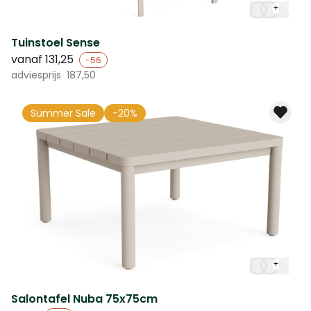
+
Tuinstoel Sense
vanaf
131,25
-56
adviesprijs
187,50
Summer Sale
-20%
+
Salontafel Nuba 75x75cm