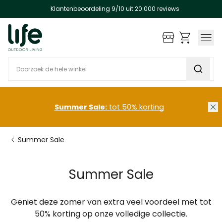
Klantenbeoordeling 9/10 uit 20.000 reviews
Ga naar de inhoud
Winkels
Doorzoek de hele winkel
 categorieën
 categorieën
 categorieën
 categorieën
 categorieën
 categorieën
 categorieën
 categorieën
Summer Sale:
tot 50% korting
Summer Sale
Summer Sale
Geniet deze zomer van extra veel voordeel met tot
50% korting op onze volledige collectie.