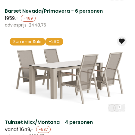
Barset Nevada/Primavera - 6 personen
1959,-
-489
adviesprijs
2448,75
Summer Sale
-26%
+
Tuinset Mixx/Montana - 4 personen
vanaf
1649,-
-587