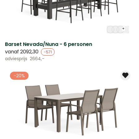
+
Barset Nevada/Nuna - 6 personen
vanaf
2092,30
-571
adviesprijs
2664,-
-20%