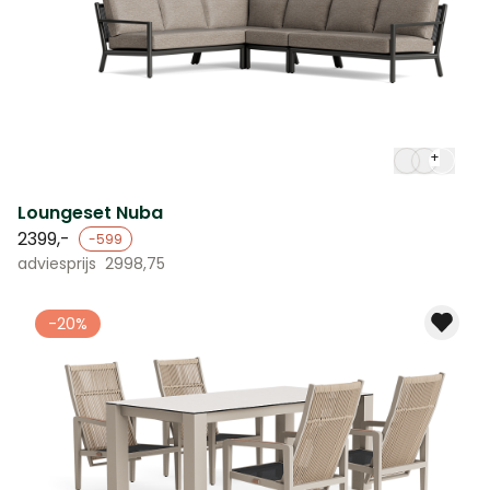
+
Loungeset Nuba
2399,-
-599
adviesprijs
2998,75
-20%