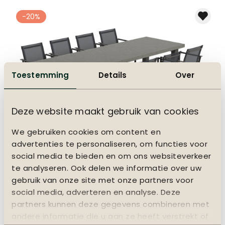
-20%
Toestemming
Details
Over
Deze website maakt gebruik van cookies
+
We gebruiken cookies om content en
advertenties te personaliseren, om functies voor
Tuinset Stelvio/Soho - 8 personen
social media te bieden en om ons websiteverkeer
2909,-
-719
te analyseren. Ook delen we informatie over uw
adviesprijs
3628,75
gebruik van onze site met onze partners voor
social media, adverteren en analyse. Deze
-20%
partners kunnen deze gegevens combineren met
andere informatie die u aan ze heeft verstrekt of