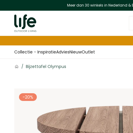
Meer dan 30 winkels in Nederland & 
Ga naar de inhoud
D
Collectie
Inspiratie
Advies
Nieuw
Outlet
/
Bijzettafel Olympus
-20%