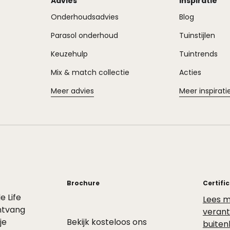
Advies
Inspiratie
Onderhoudsadvies
Blog
Parasol onderhoud
Tuinstijlen
Keuzehulp
Tuintrends
Mix & match collectie
Acties
Meer advies
Meer inspirati
Brochure
Certifi
de Life
Lees m
ntvang
veran
je
Bekijk kosteloos ons
buiten