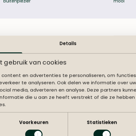
buitenplezier
mooi
Meer over
duurzaam
Meer o
Algeme
Details
 gebruik van cookies
Art.nr.
content en advertenties te personaliseren, om functies
Barcode
verkeer te analyseren. Ook delen we informatie over uw
ocial media, adverteren en analyse. Deze partners kun
Lengte (cm
formatie die u aan ze heeft verstrekt of die ze hebben
es.
Breedte (c
Voorkeuren
Statistieken
Hoogte (cm