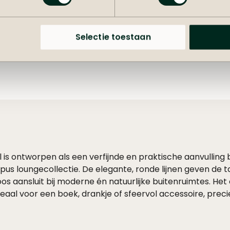
Materiaal f
Selectie toestaan
 is ontworpen als een verfijnde en praktische aanvulling
s loungecollectie. De elegante, ronde lijnen geven de ta
loos aansluit bij moderne én natuurlijke buitenruimtes. 
deaal voor een boek, drankje of sfeervol accessoire, pre
 buiten zit.