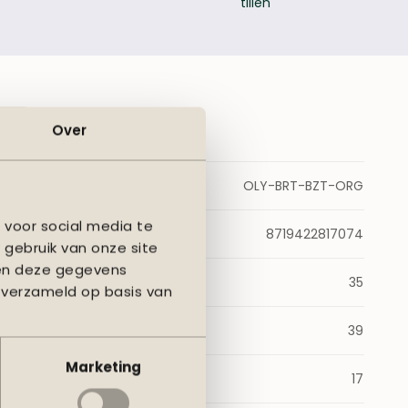
tillen
ver
gepoedercoat
en
Over
OLY-BRT-BZT-ORG
 voor social media te
8719422817074
 gebruik van onze site
nen deze gegevens
)
35
 verzameld op basis van
m)
39
Marketing
)
17