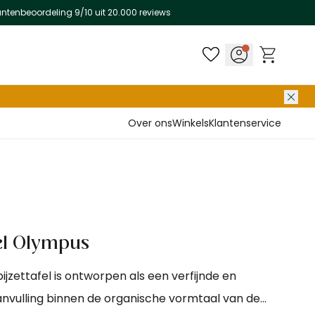
antenbeoordeling 9/10 uit 20.000 reviews
Over ons
Winkels
Klantenservice
fel Olympus
jzettafel is ontworpen als een verfijnde en
anvulling binnen de organische vormtaal van de