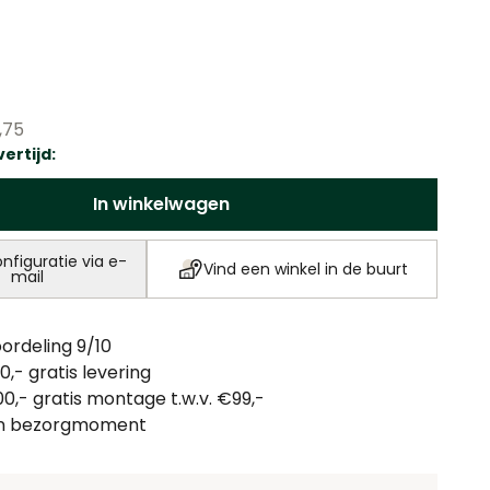
ecollectie. De elegante, ronde lijnen geven de
tige uitstraling die moeiteloos aansluit bij moderne
ke buitenruimtes. Het compacte formaat maakt de
deaal voor een boek, drankje of sfeervol accessoire,
,75
n handbereik wanneer je ontspannen buiten zit.
ertijd:
In winkelwagen
iguratie via e-
(wordt geo
Vind een winkel in de buurt
mail
ordeling 9/10
,- gratis levering
,- gratis montage t.w.v. €99,-
gen bezorgmoment