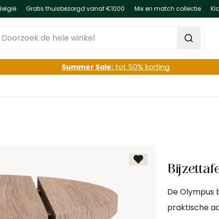
België
Gratis thuisbezorgd vanaf €1000
Mix en match collectie
Kl
oorzoek de hele winkel
Summer Sale:
tot 50% korting
Bijzetta
De Olympus bi
praktische a