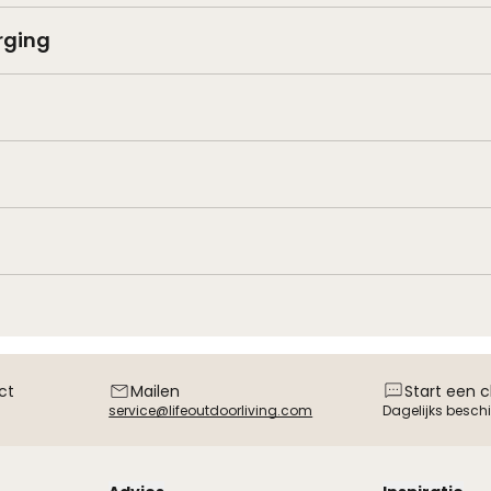
rging
ct
Mailen
Start een 
service@lifeoutdoorliving.com
Dagelijks besch