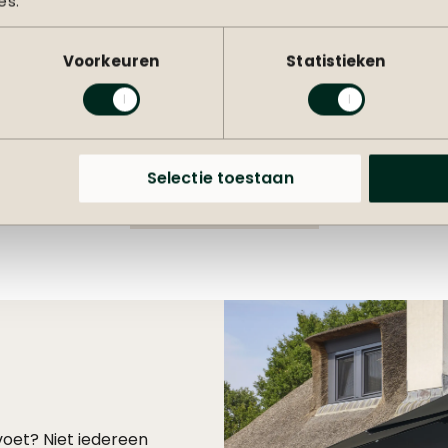
es.
Voorkeuren
Statistieken
Parasolvoet Palermo 90kg
220,-
-55
adviesprijs
275,-
Selectie toestaan
Alle parasolvoeten
voet? Niet iedereen