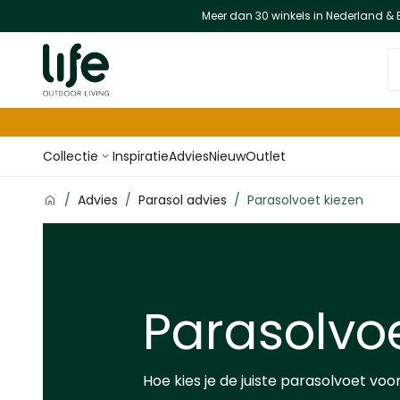
Meer dan 30 winkels in Nederland & 
Ga naar de inhoud
D
Collectie
Inspiratie
Advies
Nieuw
Outlet
/
Advies
/
Parasol advies
/
Parasolvoet kiezen
Parasolvo
Hoe kies je de juiste parasolvoet voo