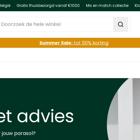
België
Gratis thuisbezorgd vanaf €1000
Mix en match collectie
Kl
oorzoek de hele winkel
Summer Sale:
tot 50% korting
et advies
r jouw parasol?