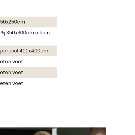
 250x250cm
 Bij 350x300cm alleen
efparasol 400x400cm
ieten voet
ieten voet
ieten voet