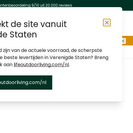
antenbeoordeling 9/10 uit 20.000 reviews
kt de site vanuit
Sluiten
de Staten
d zijn van de actuele voorraad, de scherpste
Over ons
Winkels
Klantenservice
de beste levertijden in Verenigde Staten? Breng
ek aan
lifeoutdoorliving.com/nl
.
outdoorliving.com/nl