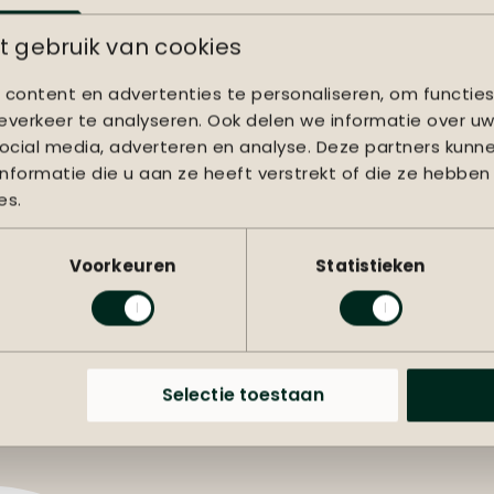
teerd afgeleverd?
 gebruik van cookies
 de zomer?
content en advertenties te personaliseren, om functies
l. Wat nu?
verkeer te analyseren. Ook delen we informatie over uw
ocial media, adverteren en analyse. Deze partners kun
ekken. Wat nu?
formatie die u aan ze heeft verstrekt of die ze hebben
wasmachine?
es.
binnen de garantie?
Voorkeuren
Statistieken
h eerder geleverd krijgen. Hoe kan ik dit regelen?
ees
alle veelgestelde vragen
Selectie toestaan