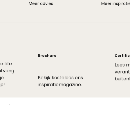
Meer advies
Meer inspirati
Brochure
Certifi
de Life
Lees m
ntvang
veran
je
Bekijk kosteloos ons
buiten
p!
inspiratiemagazine.
waarden