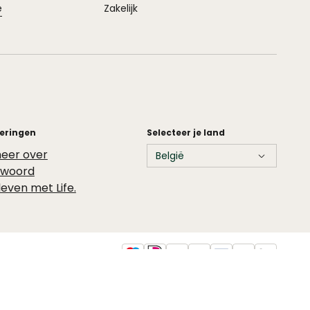
e
Zakelijk
ceringen
Selecteer je land
eer over
twoord
leven met Life.
Maestro
Ideal
Via
Paypal
Giro pay
Thuiswinkel wa
Trusted s