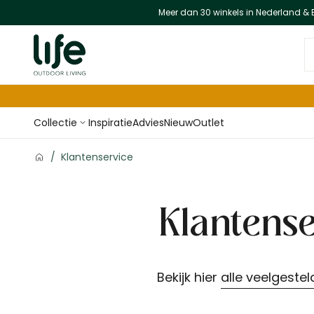
Meer dan 30 winkels in Nederland & 
Ga naar de inhoud
D
Collectie
Inspiratie
Advies
Nieuw
Outlet
/
Klantenservice
Klantense
Bekijk hier
alle veelgeste