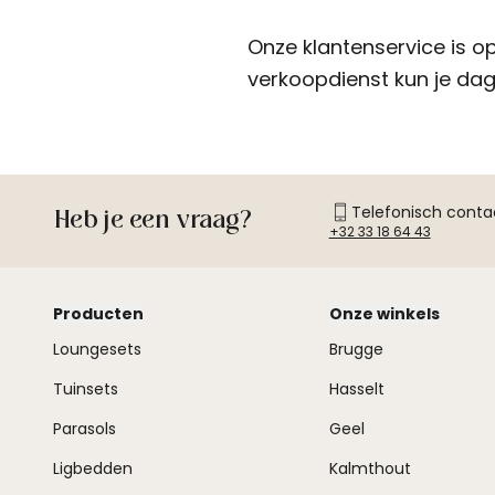
Onze klantenservice is o
verkoopdienst kun je dage
Telefonisch conta
Heb je een vraag?
+32 33 18 64 43
Producten
Onze winkels
Loungesets
Brugge
Tuinsets
Hasselt
Parasols
Geel
Ligbedden
Kalmthout