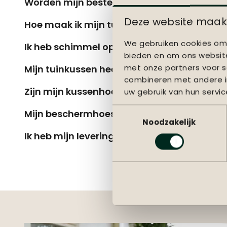
Worden mijn bestelde tuinmeubelen gemon
Deze website maakt
Hoe maak ik mijn tuinmeubelen klaar voor
We gebruiken cookies om 
Ik heb schimmel op mijn teakhouten meube
bieden en om ons website
met onze partners voor s
Mijn tuinkussen heeft weer- of schimmelvl
combineren met andere in
Zijn mijn kussenhoezen geschikt voor de 
uw gebruik van hun servic
Toestemmingsselectie
Mijn beschermhoes is gescheurd. Valt dit 
Noodzakelijk
Ik heb mijn levering uitgesteld maar wil toc
Of l