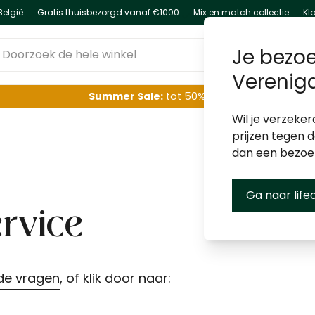
België
Gratis thuisbezorgd vanaf €1000
Mix en match collectie
Kl
oorzoek de hele winkel
Je bezoe
Verenig
Summer Sale:
tot 50% korting
Wil je verzeker
prijzen tegen 
dan een bezo
Ga naar life
rvice
lde vragen
, of klik door naar: