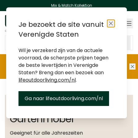
Unsere Kunden bewerten uns mit 9/10 20.000 Bewertungen
Mix & Match Kollektion
Zum Inhalt springen
Je bezoekt de site vanuit
Shops
Schließen
Verenigde Staten
Gesamten Shop hier durchsuchen...
Wil je verzekerd zijn van de actuele
voorraad, de scherpste prijzen tegen
 Kategorien
 Kategorien
 Kategorien
 Kategorien
 Kategorien
 Kategorien
 Kategorien
 Kategorien
de beste levertijden in Verenigde
Summer Sale:
bis zu 50 % Rabatt
Staten? Breng dan een bezoek aan
lifeoutdoorliving.com/nl
.
Blog
Ga naar lifeoutdoorliving.com/nl
Wetterfeste
Gartenmöbel
Geeignet für alle Jahreszeiten