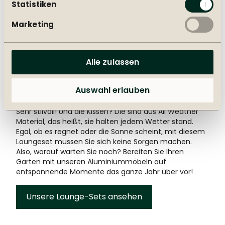
Statistiken
Wetterfeste Lounge-Sets
Marketing
Aluminium ist ein echtes Gartenwunder, da es fast
keine Pflege benötigt. Es ist robust und rostfrei, so dass
unsere Aluminium-Gartenmöbel einfach das ganze
Alle zulassen
Jahr über draußen stehen bleiben können, ohne zu
schrumpfen. Außerdem verleiht es Ihrem Garten ein
modernes und luxuriöses Aussehen. Nehmen Sie zum
Auswahl erlauben
Beispiel unser Loungeset Soho, bei dem Sie zwischen
schwarzem und weißem Aluminium wählen können.
Sehr stilvoll! Und die Kissen? Die sind aus All Weather
Material, das heißt, sie halten jedem Wetter stand.
Egal, ob es regnet oder die Sonne scheint, mit diesem
Loungeset müssen Sie sich keine Sorgen machen.
Also, worauf warten Sie noch? Bereiten Sie Ihren
Garten mit unseren Aluminiummöbeln auf
entspannende Momente das ganze Jahr über vor!
Unsere Lounge-Sets ansehen