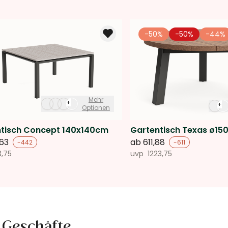
-50%
-50%
-44%
Mehr
+
+
Optionen
tisch Concept 140x140cm
Gartentisch Texas ø15
,63
ab
611,88
-442
-611
3,75
uvp
1223,75
 Geschäfte