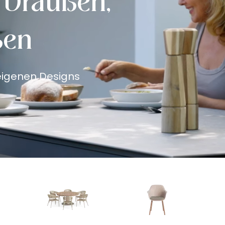
 Draußen,
ßen
 eigenen Designs