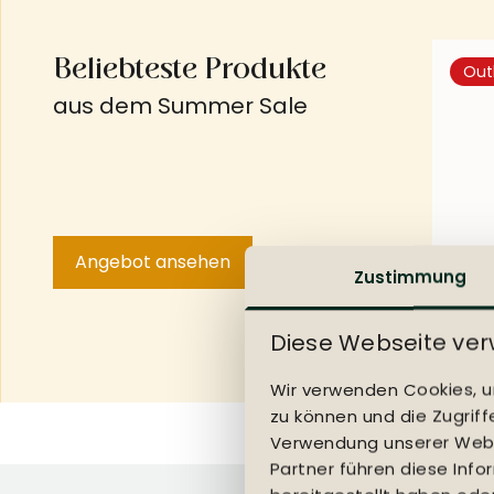
Beliebteste Produkte
Out
aus dem Summer Sale
Angebot ansehen
Zustimmung
Barhoc
ab
175,
uvp
250
Diese Webseite ve
Wir verwenden Cookies, um
zu können und die Zugrif
Verwendung unserer Websi
Partner führen diese Inf