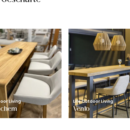
oor Living
Life Outdoor Living
nchem
Venlo