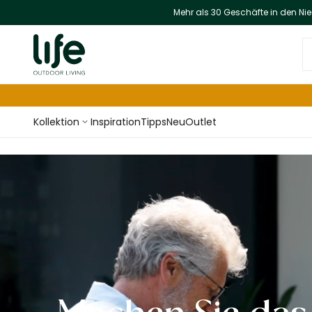
Mehr als 30 Geschäfte in den Ni
Zum Inhalt springen
G
Kollektion
Inspiration
Tipps
Neu
Outlet