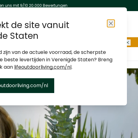
en uns mit 9/10 20.000 Bewertungen
kt de site vanuit
Schließen
de Staten
d zijn van de actuele voorraad, de scherpste
Über uns
Geschäfte
Kundenservice
de beste levertijden in Verenigde Staten? Breng
ek aan
lifeoutdoorliving.com/nl
.
outdoorliving.com/nl