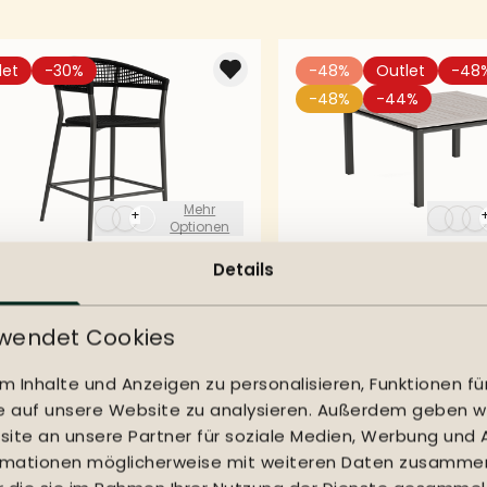
let
-30%
-48%
Outlet
-48
-48%
-44%
Mehr
+
Optionen
Details
ker Axo
Gartentisch Concept 
-
ab
481,63
-75
-442
,-
uvp
923,75
rwendet Cookies
 Inhalte und Anzeigen zu personalisieren, Funktionen fü
fe auf unsere Website zu analysieren. Außerdem geben wir
te an unsere Partner für soziale Medien, Werbung und A
ormationen möglicherweise mit weiteren Daten zusammen,