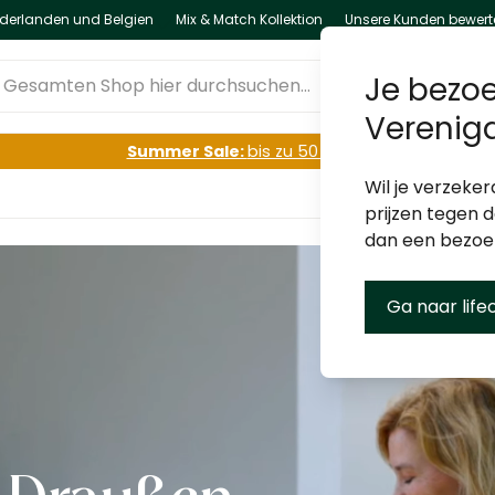
ederlanden und Belgien
Mix & Match Kollektion
Unsere Kunden bewert
esamten Shop hier durchsuchen...
Je bezoe
Verenig
Summer Sale:
bis zu 50 % Rabatt
Wil je verzeker
prijzen tegen 
dan een bezo
Ga naar life