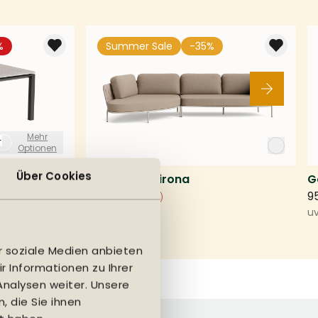
%
Summer Sale
-35%
Mehr
+
Optionen
Über Cookies
140x140cm
Loungeset Girona
G
1461,69
9
-787
uvp
2248,75
u
r soziale Medien anbieten
 Informationen zu Ihrer
nalysen weiter. Unsere
 die Sie ihnen