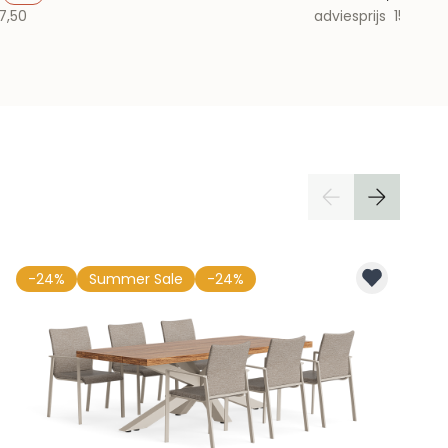
7,50
adviesprijs
150,-
-24%
Summer Sale
-24%