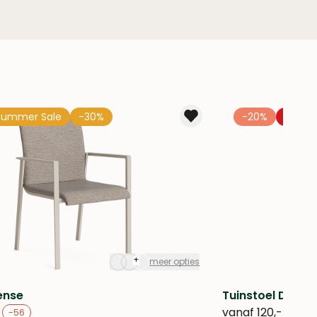
Summer Sale
-30%
-20%
-20%
+
meer opties
ense
Tuinstoel Denve
vanaf
120,-
-56
-30