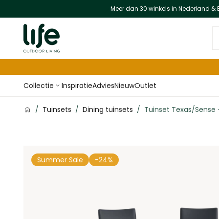
Meer dan 30 winkels in Nederland & 
Ga naar de inhoud
D
Collectie
Inspiratie
Advies
Nieuw
Outlet
/
Tuinsets
/
Dining tuinsets
/
Tuinset Texas/Sense 
Summer Sale
-24%