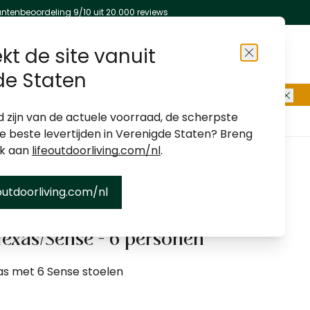
antenbeoordeling 9/10 uit 20.000 reviews
kt de site vanuit
Sluiten
de Staten
d zijn van de actuele voorraad, de scherpste
Over ons
Winkels
Klantenservice
de beste levertijden in Verenigde Staten? Breng
ek aan
lifeoutdoorliving.com/nl
.
outdoorliving.com/nl
Texas/Sense - 6 personen
as met 6 Sense stoelen