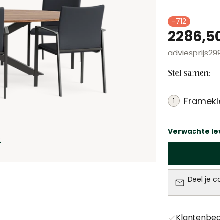
-712
2286,5
adviesprijs
29
Stel samen:
Framekl
1
Verwachte lev
Aantal
Deel je conf
Klantenbeo