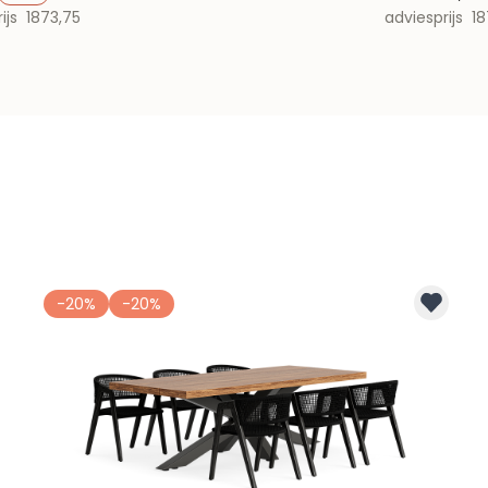
ijs
1873,75
adviesprijs
18
-20%
-20%