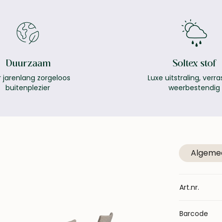
Duurzaam
Soltex stof
 jarenlang zorgeloos
Luxe uitstraling, verr
buitenplezier
weerbestendig
Meer over
duurzaam
Meer o
Algeme
Art.nr.
Barcode