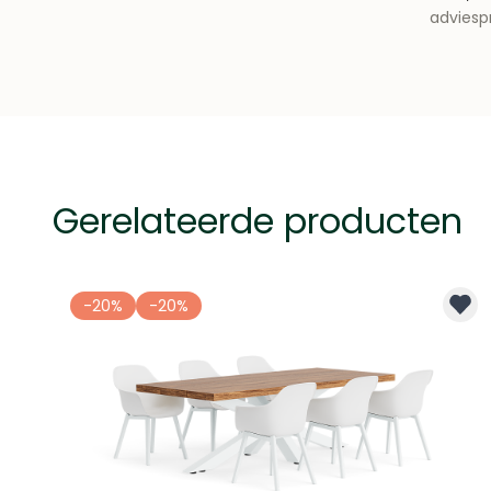
adviespr
Gerelateerde producten
-20%
-20%