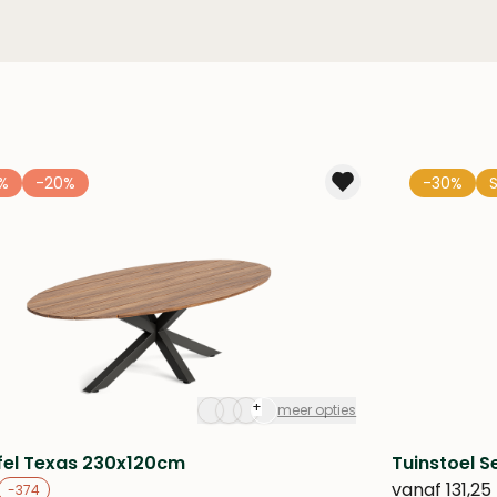
%
-20%
-30%
+
meer opties
fel Texas 230x120cm
Tuinstoel S
vanaf
131,25
-374