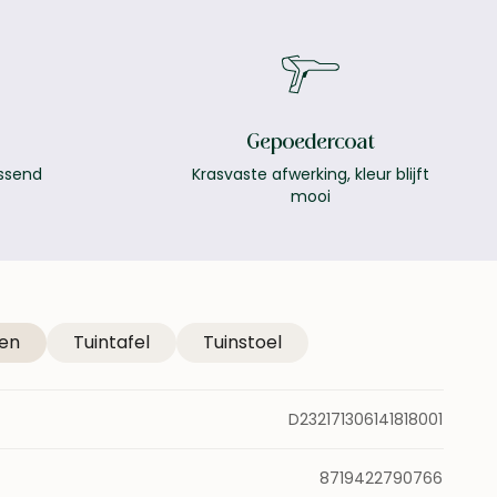
Gepoedercoat
assend
Krasvaste afwerking, kleur blijft
mooi
ver
soltex stof
Meer over
gepoeder
en
Tuintafel
Tuinstoel
D232171306141818001
8719422790766