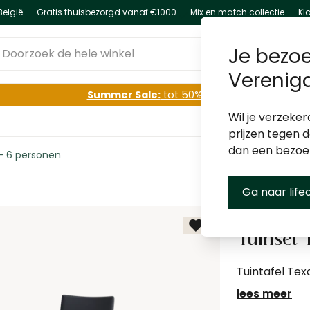
België
Gratis thuisbezorgd vanaf €1000
Mix en match collectie
Kl
oorzoek de hele winkel
Je bezoe
Verenig
Summer Sale:
tot 50% korting
Wil je verzeker
prijzen tegen 
dan een bezo
- 6 personen
Ga naar life
Tuinset 
Tuintafel Tex
lees meer