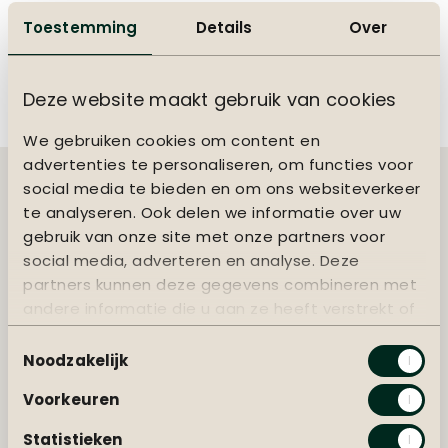
Toestemming
Details
Over
Eke
Oostende
Deze website maakt gebruik van cookies
We gebruiken cookies om content en
advertenties te personaliseren, om functies voor
social media te bieden en om ons websiteverkeer
te analyseren. Ook delen we informatie over uw
gebruik van onze site met onze partners voor
social media, adverteren en analyse. Deze
partners kunnen deze gegevens combineren met
andere informatie die u aan ze heeft verstrekt of
die ze hebben verzameld op basis van uw gebruik
Toestemmingsselectie
van hun services.
Noodzakelijk
Voorkeuren
Statistieken