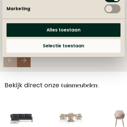
Marketing
Alles toestaan
Een kijkje in
Selectie toestaan
onze winkel
Bekijk direct onze
tuinmeubelen: