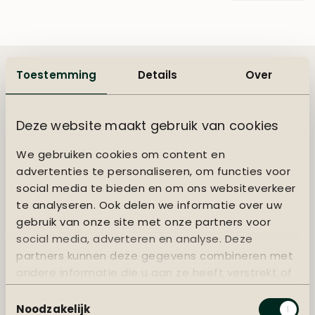
Toestemming
Details
Over
Omschrijving
Houd je parasol in topconditie met deze duurzame
Deze website maakt gebruik van cookies
beschermhoes. Gemaakt van stevig,
We gebruiken cookies om content en
waterafstotend polyester en voorzien van een
advertenties te personaliseren, om functies voor
ademend membraan, beschermt de hoes je parasol
social media te bieden en om ons websiteverkeer
tegen regen, wind, stof en UV-straling. Dankzij de
lees meer
te analyseren. Ook delen we informatie over uw
stevige sluitingen blijft de hoes veilig op zijn plek, zelfs
gebruik van onze site met onze partners voor
bij winderig weer.
social media, adverteren en analyse. Deze
Verzending & bezorging
partners kunnen deze gegevens combineren met
andere informatie die u aan ze heeft verstrekt of
Betaling
die ze hebben verzameld op basis van uw gebruik
Toestemmingsselectie
van hun services.
Noodzakelijk