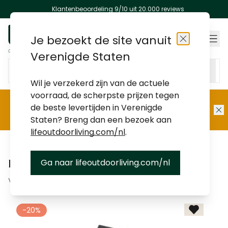
Klantenbeoordeling 9/10 uit 20.000 reviews
Ga naar de inhoud
Je bezoekt de site vanuit
Winkels
Sluiten
Verenigde Staten
Doorzoek de hele winkel
Wil je verzekerd zijn van de actuele
voorraad, de scherpste prijzen tegen
 categorieën
 categorieën
 categorieën
 categorieën
 categorieën
 categorieën
 categorieën
 categorieën
de beste levertijden in Verenigde
Summer Sale:
tot 50% korting
Staten? Breng dan een bezoek aan
lifeoutdoorliving.com/nl
.
Parasolhoezen
Ga naar lifeoutdoorliving.com/nl
Parasolhoes - 300x300cm
Voor Palermo zweefparasol | Inclusief stok
-20%