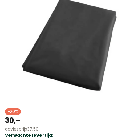
Uitzoomen
Inzoomen
-20%
30,-
adviesprijs
37,50
Verwachte levertijd: