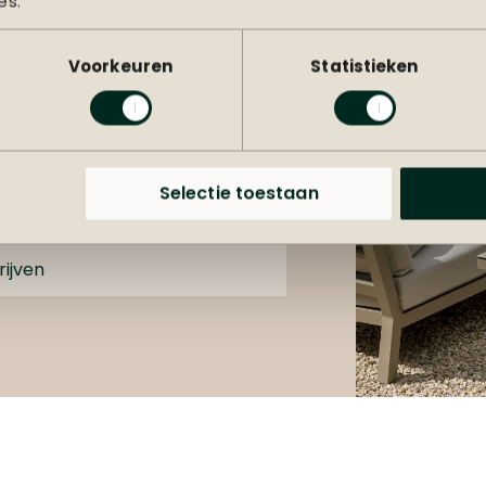
es.
Voorkeuren
Statistieken
euwsbrief
leukste tuininspiratie
Selectie toestaan
rijven