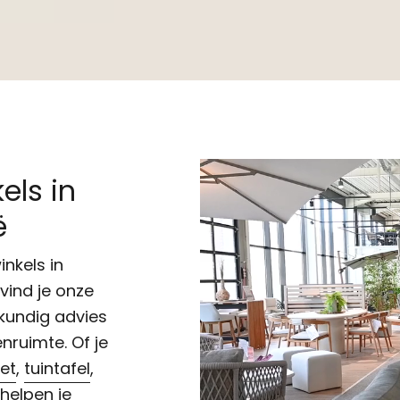
els in
ë
inkels in
 vind je onze
kundig advies
nruimte. Of je
et
,
tuintafel
,
 helpen je