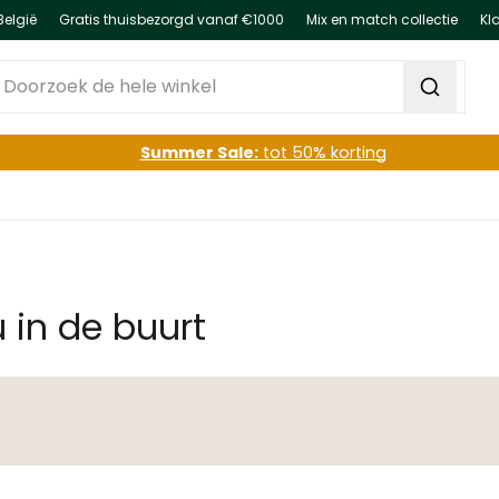
België
Gratis thuisbezorgd vanaf €1000
Mix en match collectie
Kl
oorzoek de hele winkel
Summer Sale:
tot 50% korting
u in de buurt