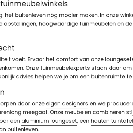
e tuinmeubelwinkels
ding: het buitenleven nóg mooier maken. In onze win
olle opstellingen, hoogwaardige tuinmeubelen en d
echt
iteit voelt. Ervaar het comfort van onze loungesets
nkomen. Onze tuinmeubelexperts staan klaar om m
oonlijk advies helpen we je om een buitenruimte te 
en
tworpen door onze
eigen designers
en we produceren
renlang meegaat. Onze meubelen combineren stijl m
 voor een
aluminium loungeset
, een
houten tuintafel
an buitenleven.