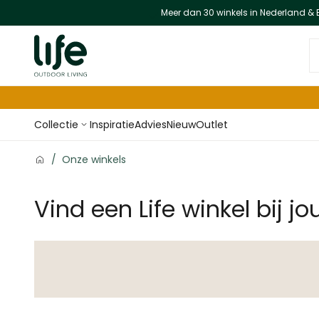
Meer dan 30 winkels in Nederland & 
Ga naar de inhoud
D
Collectie
Inspiratie
Advies
Nieuw
Outlet
/
Onze winkels
Vind een Life winkel bij jo