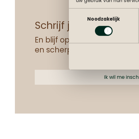
uw gebruik van hun servic
Toestemmingsselectie
Noodzakelijk
Schrijf je in voor de
ni
En blijf op de hoogte van de 
en scherpste aanbiedingen
Ik wil me insch