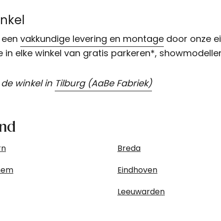
inkel
r een
vakkundige levering en montage
door onze ei
je in elke winkel van gratis parkeren*, showmodelle
 de winkel in
Tilburg (AaBe Fabriek)
and
rn
Breda
hem
Eindhoven
Leeuwarden